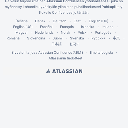
Palvelun tarjoaa ilmainen
Atlassian Confluencen yhteisölisenssi
, joka on
myönnetty kohteelle Jyväskylän yliopiston puhallinorkesteri Puhkupillit ry.
Kokeile Confluencea jo tänään
.
Čeština
Dansk
Deutsch
Eesti
English (UK)
English (US)
Español
Français
Íslenska
Italiano
Magyar
Nederlands
Norsk
Polski
Português
Română
Slovenčina
Suomi
Svenska
Русский
中文
한국어
日本語
Sivuston tarjoaa
Atlassian Confluence
7.19.18
Ilmoita bugista
Atlassianin tiedotteet